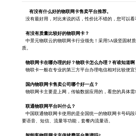
有没有什么好的物联网卡售卖平台推荐。
没有最好用，对比来说的话，性价比不错的，您可以看
有没有质量比较好的物联网卡？
中景元物联云的物联网卡行业领先！采用5A级坚固材质，
质。
物联网卡在哪办理的好？物联卡怎么办理？有谁知道啊
物联卡一般在专业的第三方平台办理电信相对比较便宜
国内物联网卡售卖公司哪个好一点？
物联网卡主要是上网，传输数据应用的，看您的具体需
联通物联网平台叫什么？
中国联通物联网卡使用的是全国统一的物联网卡号码段和
要语音、短信、流量等功能，套餐内流量语。
智能客物联网卡充值续费平台靠谱吗?