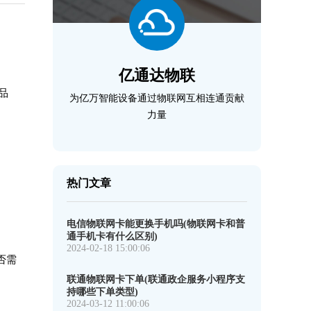
亿通达物联
品
为亿万智能设备通过物联网互相连通贡献
力量
热门文章
电信物联网卡能更换手机吗(物联网卡和普
通手机卡有什么区别)
2024-02-18 15:00:06
否需
联通物联网卡下单(联通政企服务小程序支
持哪些下单类型)
2024-03-12 11:00:06