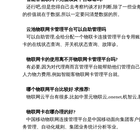
还行吧,但是您得自己去考察约谈才好判断,除了一些业
的价值就在于数据,所以一定要问清楚数据的所。
云池物联网卡管理平台可以自助管理吗
可以自助管理,会给分配一个物联卡连接管理平台专用账
卡的在线状态查询、开关机状态查询、故障诊。
物联网卡的使用离不开物联网卡管理平台吗?
有必要,因为对代理商而言管理平台能帮助他们管理自己
人力物力费用,例如智能客物联网卡管理平台就。
哪个物联网平台比较好 求推荐!
物联网云平台有很多,比如中景元物联云,onenet,机智
物联网卡在哪办理的好
?
中国移动物联网连接管理平台是中国移动面向集团客户提
务管理、自动化规则、集团业务统计分析等业。