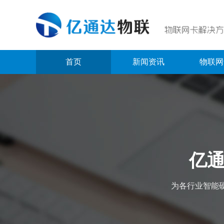
首页
新闻资讯
物联网
亿通
为各行业智能