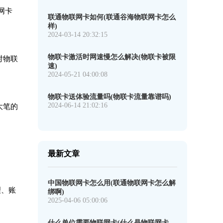
网卡
联通物联网卡如何(联通谷海物联网卡怎么
样)
2024-03-14 20:32:15
物联卡激活时网速慢怎么解决(物联卡被限
对物联
速)
2024-05-21 04:00:08
物联卡送体验流量吗(物联卡流量靠谱吗)
2024-06-14 21:02:16
大笔的
最新文章
。
中国物联网卡怎么用(联通物联网卡怎么解
理、账
绑啊)
2025-04-06 05:00:06
什么单位需要物联网卡(什么是物联网卡,